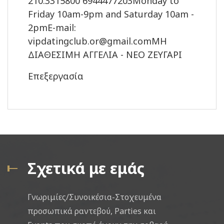
210.3315800 6944477203Monday to
Friday 10am-9pm and Saturday 10am -
2pmE-mail:
vipdatingclub.or@gmail.comΜΗ
ΔΙΑΘΕΣΙΜΗ ΑΓΓΕΛΙΑ - ΝΕΟ ΖΕΥΓΑΡΙ
Επεξεργασία
Σχετικά με εμάς
Γνωριμίες/Συνοικέσια-Στοχευμένα
προσωπικά ραντεβού, Parties και