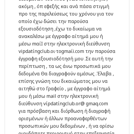
ακόμη , όπ εφεξής και ανά πάσα στιγμή
προ της παρελεύσεως του χρόνου για τον
οποίο έχω δώσει την παρούσα
εξουσιοδότηση ‚έχω το δικαίωμα να
ανακαλέσω με έγγραφο αίτημά μου ή
μέσω mαίΙ στην ηλεκτρονική διεύθυνση
vipdatίngclub.oι·τοgmaίi.com την παρούσα
έγγραφη εξουσιοδότησή μου .Σε αυτή την
περίπτωση , τα ως άνω προσωπικά μου
δεδομένα Θα διαγραφούν αμέσως .Έλαβα ,
επίσης γνώση του δικαιώματος μου να
αιτηθώ στο Γραφείο , με έγγραφο αίτημά
μου ή μέσω mail στην ηλεκτρονική
διεύθυνση
vίpdatίngclub.or@ gmaq.com
για πρόσβαση και διόρθωση
ή διαγραφή
ορισμένων
ή άλλων προαναφερθέντων
προσωπικών μου δεδομένων , ή να ορίσω
οιονδήποτε περιορισμό στην επεξεργασία