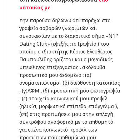
κάτοικος με
την παρούσα δηλώνω ότι παρέχω στο
γραφείο σοβαρών γνωριμιών και
συνοικεσίων με το διακριτικό σήμα «Ν1Ρ
Dating Club» (εφεξής :το Γραφείο ) του
οποίου ο ιδιοκτήτης Κύριος Ελευθέριος
Παμπουλίδης ορίζεται και ο μοναδικός
υπεύθυνος επεξεργασίας , ακόλουθα
προσωπικά μου δεδομένα : (α)
ονοματεπώνυμο , (β) διεύθυνση κατοικίας
, (γ)ΑΦΜ , (δ) προσωπική μου φωτογραφία
, (ε) στοιχεία κοινωνικού μου προφίλ
(ηλικία, μορφωτικό επίπεδο ,επάγγελμα ),
(στ) στις προπμήσεις μου στην εmλογή
συντρόφου αναφορικά με το εmθυμητό
για εμένα κοινωνικό προφίλ των
προσώπων που εmθυμώ να μου