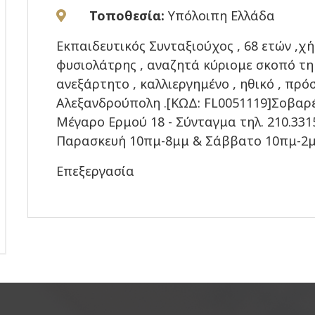
Τοποθεσία:
Υπόλοιπη Ελλάδα
Εκπαιδευτικός Συνταξιούχος , 68 ετών ,χή
φυσιολάτρης , αναζητά κύριομε σκοπό τη 
ανεξάρτητο , καλλιεργημένο , ηθικό , πρ
Αλεξανδρούπολη .[ΚΩΔ: FL0051119]Σοβαρές
Μέγαρο Ερμού 18 - Σύνταγμα τηλ. 210.331
Παρασκευή 10πμ-8μμ & Σάββατο 10πμ-2
Επεξεργασία