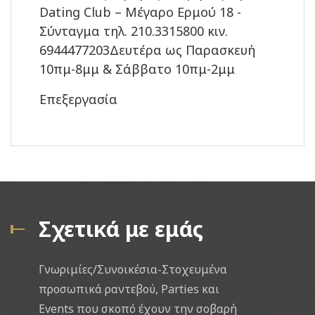
Dating Club – Μέγαρο Ερμού 18 -
Σύνταγμα τηλ. 210.3315800 κιν.
6944477203Δευτέρα ως Παρασκευή
10πμ-8μμ & Σάββατο 10πμ-2μμ
Επεξεργασία
Σχετικά με εμάς
Γνωριμίες/Συνοικέσια-Στοχευμένα
προσωπικά ραντεβού, Parties και
Events που σκοπό έχουν την σοβαρή