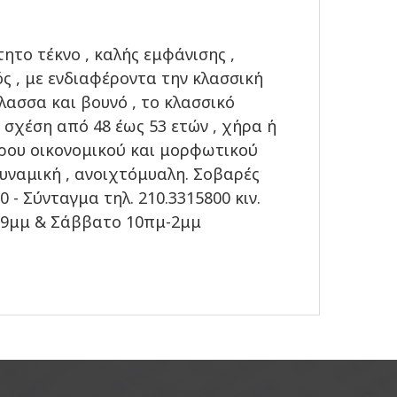
τητο τέκνο , καλής εμφάνισης ,
ς , με ενδιαφέροντα την κλασσική
άλασσα και βουνό , το κλασσικό
 σχέση από 48 έως 53 ετών , χήρα ή
ορου οικονομικού και μορφωτικού
δυναμική , ανοιχτόμυαλη. Σοβαρές
 - Σύνταγμα τηλ. 210.3315800 κιν.
-9μμ & Σάββατο 10πμ-2μμ