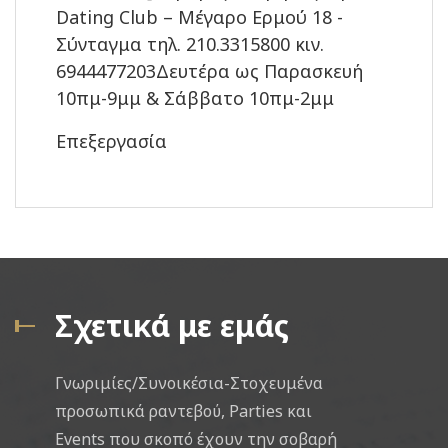
Dating Club – Μέγαρο Ερμού 18 -
Σύνταγμα τηλ. 210.3315800 κιν.
6944477203Δευτέρα ως Παρασκευή
10πμ-9μμ & Σάββατο 10πμ-2μμ
Επεξεργασία
Σχετικά με εμάς
Γνωριμίες/Συνοικέσια-Στοχευμένα
προσωπικά ραντεβού, Parties και
Events που σκοπό έχουν την σοβαρή