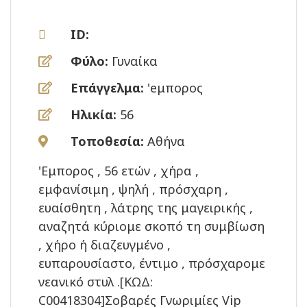
ID:
Φύλο:
Γυναίκα
Επάγγελμα:
'eμπορος
Ηλικία:
56
Τοποθεσία:
Αθήνα
'Eμπορος , 56 ετών , χήρα ,
εμφανίσιμη , ψηλή , πρόσχαρη ,
ευαίσθητη , λάτρης της μαγειρικής ,
αναζητά κύριομε σκοπό τη συμβίωση
, χήρο ή διαζευγμένο ,
ευπαρουσίαστο, έντιμο , πρόσχαρομε
νεανικό στυλ .[ΚΩΔ:
C00418304]Σοβαρές Γνωριμίες Vip