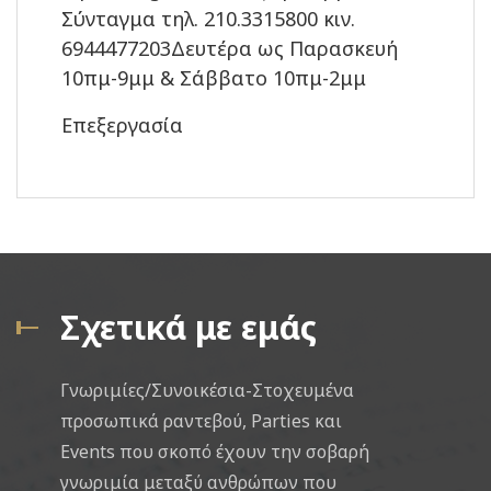
Σύνταγμα τηλ. 210.3315800 κιν.
6944477203Δευτέρα ως Παρασκευή
10πμ-9μμ & Σάββατο 10πμ-2μμ
Επεξεργασία
Σχετικά με εμάς
Γνωριμίες/Συνοικέσια-Στοχευμένα
προσωπικά ραντεβού, Parties και
Events που σκοπό έχουν την σοβαρή
γνωριμία μεταξύ ανθρώπων που