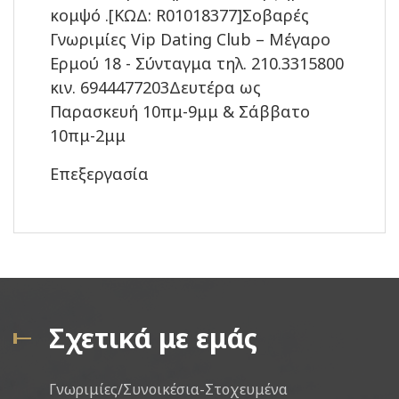
κομψό .[ΚΩΔ: R01018377]Σοβαρές
Γνωριμίες Vip Dating Club – Μέγαρο
Ερμού 18 - Σύνταγμα τηλ. 210.3315800
κιν. 6944477203Δευτέρα ως
Παρασκευή 10πμ-9μμ & Σάββατο
10πμ-2μμ
Επεξεργασία
Σχετικά με εμάς
Γνωριμίες/Συνοικέσια-Στοχευμένα