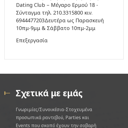
Dating Club – Μέγαρο Ερμού 18 -
Σύνταγμα τηλ. 210.3315800 κιν.
6944477203Δευτέρα ως Παρασκευή
10πμ-9μμ & Σάββατο 10πμ-2μμ
Επεξεργασία
Σχετικά με εμάς
Γνωριμίες/Συνοικέσια-Στοχευμένα
προσωπικά ραντεβού, Parties και
Events που σκοπό έχουν την σοβαρή