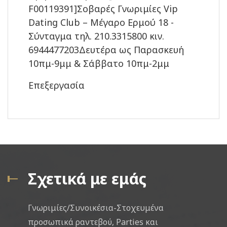
F00119391]Σοβαρές Γνωριμίες Vip
Dating Club – Μέγαρο Ερμού 18 -
Σύνταγμα τηλ. 210.3315800 κιν.
6944477203Δευτέρα ως Παρασκευή
10πμ-9μμ & Σάββατο 10πμ-2μμ
Επεξεργασία
Σχετικά με εμάς
Γνωριμίες/Συνοικέσια-Στοχευμένα
προσωπικά ραντεβού, Parties και