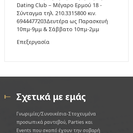
Dating Club – Μέγαρο Ερμού 18 -
Σύνταγμα τηλ. 210.3315800 κιν.
6944477203Δευτέρα ως Παρασκευή
10πμ-9μμ & Σάββατο 10πμ-2μμ
Επεξεργασία
Σχετικά με εμάς
Γνωριμίες/Συνοικέσια-Στοχευμένα
προσωπικά ραντεβού, Parties και
Events που σκοπό έχουν την σοβαρή