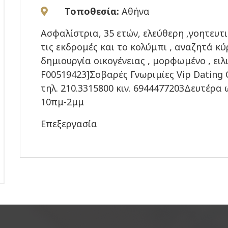
Τοποθεσία:
Αθήνα
Ασφαλίστρια, 35 ετών, ελεύθερη ,γοητευτ
τις εκδρομές και το κολύμπι , αναζητά κ
δημιουργία οικογένειας , μορφωμένο , ειλι
F00519423]Σοβαρές Γνωριμίες Vip Dating 
τηλ. 210.3315800 κιν. 6944477203Δευτέρ
10πμ-2μμ
Επεξεργασία