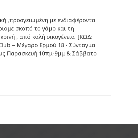
ική ,προσγειωμένη με ενδιαφέροντα
ύριομε σκοπό το γάμο και τη
κρινή , από καλή οικογένεια .[ΚΩΔ:
Club – Μέγαρο Ερμού 18 - Σύνταγμα
α ως Παρασκευή 10πμ-9μμ & Σάββατο