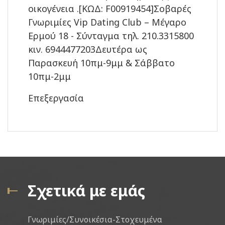
οικογένεια .[ΚΩΔ: F00919454]Σοβαρές
Γνωριμίες Vip Dating Club – Μέγαρο
Ερμού 18 - Σύνταγμα τηλ. 210.3315800
κιν. 6944477203Δευτέρα ως
Παρασκευή 10πμ-9μμ & Σάββατο
10πμ-2μμ
Επεξεργασία
Σχετικά με εμάς
Γνωριμίες/Συνοικέσια-Στοχευμένα