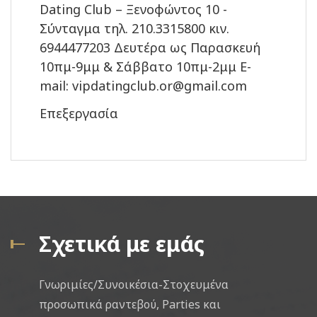
Dating Club – Ξενοφώντος 10 -
Σύνταγμα τηλ. 210.3315800 κιν.
6944477203 Δευτέρα ως Παρασκευή
10πμ-9μμ & Σάββατο 10πμ-2μμ E-
mail: vipdatingclub.or@gmail.com
Επεξεργασία
Σχετικά με εμάς
Γνωριμίες/Συνοικέσια-Στοχευμένα
προσωπικά ραντεβού, Parties και