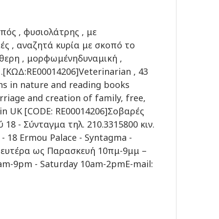
ωπός , φυσιολάτρης , με
ές , αναζητά κυρία με σκοπό το
εύθερη , μορφωμένηδυναμική ,
[ΚΩΔ:RE00014206]Veterinarian , 43
ons in nature and reading books
riage and creation of family, free,
 in UK [CODE: RE00014206]Σοβαρές
 18 - Σύνταγμα τηλ. 210.3315800 κιν.
 - 18 Ermou Palace - Syntagma -
3Δευτέρα ως Παρασκευή 10πμ-9μμ –
am-9pm - Saturday 10am-2pmE-mail: