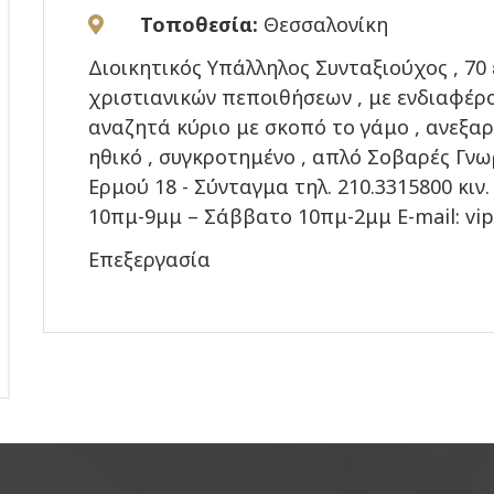
Τοποθεσία:
Θεσσαλονίκη
Διοικητικός Υπάλληλος Συνταξιούχος , 70 
χριστιανικών πεποιθήσεων , με ενδιαφέρο
αναζητά κύριο με σκοπό το γάμο , ανεξα
ηθικό , συγκροτημένο , απλό Σοβαρές Γνω
Ερμού 18 - Σύνταγμα τηλ. 210.3315800 κι
10πμ-9μμ – Σάββατο 10πμ-2μμ E-mail: vi
Επεξεργασία