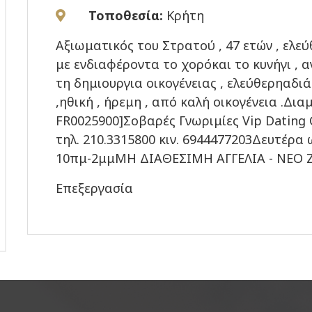
Τοποθεσία:
Κρήτη
Αξιωματικός του Στρατού , 47 ετών , ελε
με ενδιαφέροντα το χορόκαι το κυνήγι , 
τη δημιουργια οικογένειας , ελεύθερηαδ
,ηθική , ήρεμη , από καλή οικογένεια .Δια
FR0025900]Σοβαρές Γνωριμίες Vip Dating 
τηλ. 210.3315800 κιν. 6944477203Δευτέρ
10πμ-2μμΜΗ ΔΙΑΘΕΣΙΜΗ ΑΓΓΕΛΙΑ - ΝΕΟ Ζ
Επεξεργασία