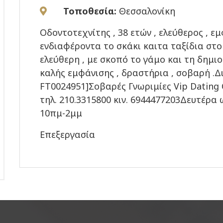
Τοποθεσία:
Θεσσαλονίκη
Οδοντοτεχνίτης , 38 ετών , ελεύθερος , εμ
ενδιαφέροντα το σκάκι καιτα ταξίδια στο
ελεύθερη , με σκοπό το γάμο και τη δημι
καλής εμφάνισης , δραστήρια , σοβαρή .Δ
FT0024951]Σοβαρές Γνωριμίες Vip Dating
τηλ. 210.3315800 κιν. 6944477203Δευτέρ
10πμ-2μμ
Επεξεργασία