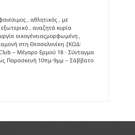
φανίσιμος , αθλητικός , με
 εξωτερικό , αναζητά κυρία
ουργία οικογένειαςμορφωμένη ,
ιαμονή στη Θεσσαλονίκη .[ΚΩΔ:
 Club – Μέγαρο Ερμού 18 - Σύνταγμα
α ως Παρασκευή 10πμ-9μμ – Σάββατο