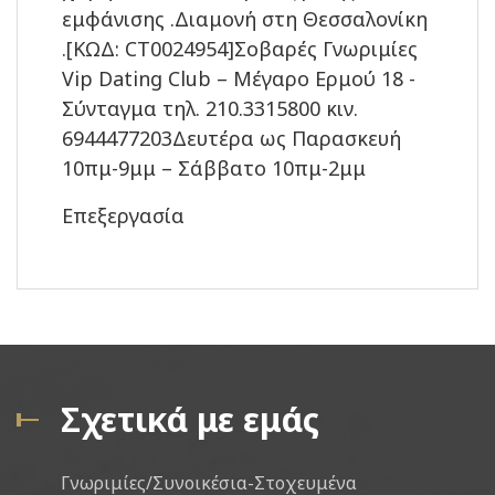
εμφάνισης .Διαμονή στη Θεσσαλονίκη
.[ΚΩΔ: CT0024954]Σοβαρές Γνωριμίες
Vip Dating Club – Μέγαρο Ερμού 18 -
Σύνταγμα τηλ. 210.3315800 κιν.
6944477203Δευτέρα ως Παρασκευή
10πμ-9μμ – Σάββατο 10πμ-2μμ
Επεξεργασία
Σχετικά με εμάς
Γνωριμίες/Συνοικέσια-Στοχευμένα