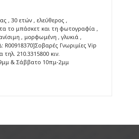
 , 30 ετών , ελεύθερος ,
τα το μπάσκετ και τη φωτογραφία ,
ίσιμη , μορφωμένη , γλυκιά ,
: R00918370]Σοβαρές Γνωριμίες Vip
 τηλ. 210.3315800 κιν.
9μμ & Σάββατο 10πμ-2μμ