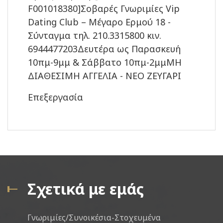
F001018380]Σοβαρές Γνωριμίες Vip
Dating Club – Μέγαρο Ερμού 18 -
Σύνταγμα τηλ. 210.3315800 κιν.
6944477203Δευτέρα ως Παρασκευή
10πμ-9μμ & Σάββατο 10πμ-2μμΜΗ
ΔΙΑΘΕΣΙΜΗ ΑΓΓΕΛΙΑ - ΝΕΟ ΖΕΥΓΑΡΙ
Επεξεργασία
Σχετικά με εμάς
Γνωριμίες/Συνοικέσια-Στοχευμένα