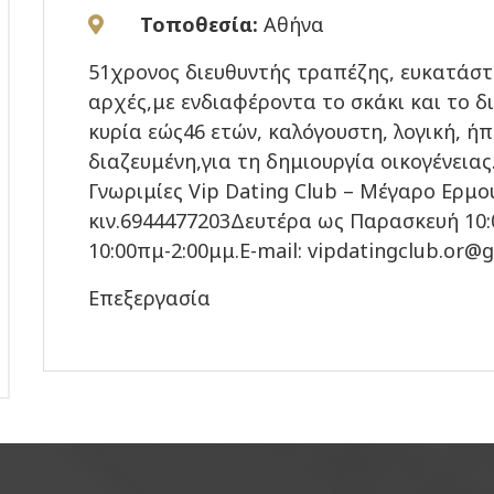
Τοποθεσία:
Αθήνα
51χρονος διευθυντής τραπέζης, ευκατάστ
αρχές,με ενδιαφέροντα το σκάκι και το δ
κυρία εώς46 ετών, καλόγουστη, λογική, ήπ
διαζευμένη,για τη δημιουργία οικογένεια
Γνωριμίες Vip Dating Club – Μέγαρο Ερμο
κιν.6944477203Δευτέρα ως Παρασκευή 10
10:00πμ-2:00μμ.E-mail: vipdatingclub.or@
Επεξεργασία