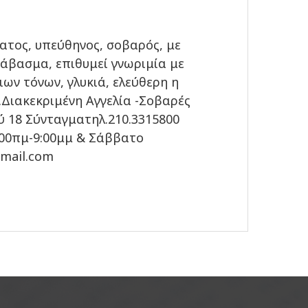
ατος, υπεύθηνος, σοβαρός, με
ιάβασμα, επιθυμεί γνωριμία με
ιων τόνων, γλυκιά, ελεύθερη η
ς.Διακεκριμένη Αγγελία -Σοβαρές
ύ 18 Σύνταγματηλ.210.3315800
:00πμ-9:00μμ & Σάββατο
gmail.com