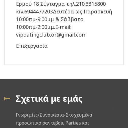
Ερμού 18 Σύνταγμα τηλ.210.3315800
κιν.6944477203Δευτέρα ως Παρασκευή
10:00πμ-9:00μμ & Σάββατο
10:00πμ-2:00μμ.E-mail:
vipdatingclub.or@gmail.com
Επεξεργασία
Σχετικά με εμάς
Γνωριμίες/Συνοικέσια-Στοχευμένα
προσωπικά ραντεβού, Parties και